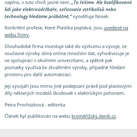
naplno, v tuto chvíli jasné není.
To řešíme. Ale kvalifikované
lidi jako elektroúdržbáře, seřizovače vstřikolisů nebo
technology hledáme průběžně,
vysvětluje Nosek.
Konkrétní profese, které Plastika poptává, jsou
uvedené na
webu firmy
.
Dlouhodobě firma investuje také do výzkumu a vývoje, ze
současné výroby sbírá online množství dat, vyhodnocuje je
ve spolupráci s okolními univerzitami, a zpětně pak
poznatky využívá ke zkvalitnění výroby, případně hledání
prostoru pro další automatizaci.
Její vývojáři jsou mimo jiné podepsaní právě pod plastovými
díly některých modelů škodovek s elektrickým pohonem.
Petra Procházková - editorka
Článek byl publikován na webu
kroměřížský.deník.cz
.