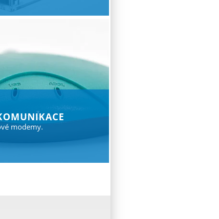
komunikace
čové modemy.