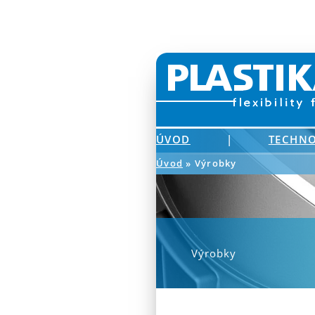
ÚVOD
|
TECHNO
Úvod
» Výrobky
Výrobky