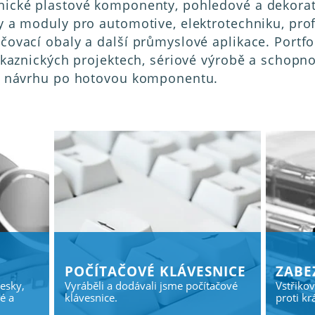
ické plastové komponenty, pohledové a dekorati
y a moduly pro automotive, elektrotechniku, pro
čovací obaly a další průmyslové aplikace. Portf
zákaznických projektech, sériové výrobě a schopn
od návrhu po hotovou komponentu.
Počítačové klávesnice
Zabe
desky,
Vyráběli a dodávali jsme počítačové
Vstřiko
é a
klávesnice.
proti kr