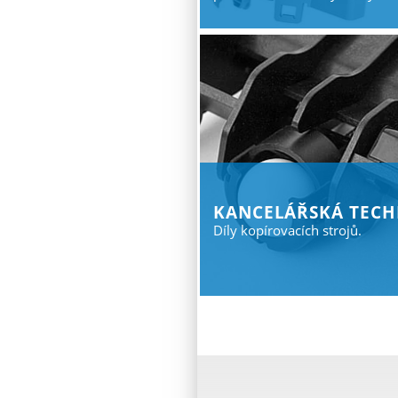
Kancelářská tech
Díly kopírovacích strojů.