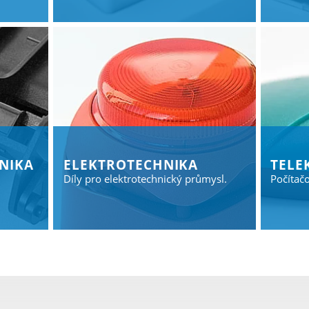
nika
Elektrotechnika
Tele
Díly pro elektrotechnický průmysl.
Počíta