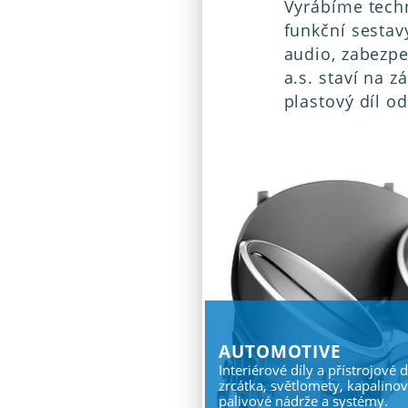
Vyrábíme techn
funkční sestav
audio, zabezpe
a.s. staví na 
plastový díl 
Automotive
Interiérové díly a přístrojové 
zrcátka, světlomety, kapalinov
palivové nádrže a systémy.