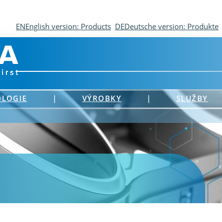
EN
English version: Products
DE
Deutsche version: Produkte
LOGIE
|
VÝROBKY
|
SLUŽBY