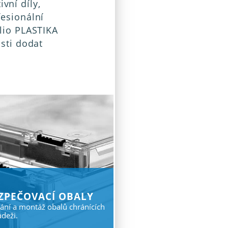
vní díly,
fesionální
olio PLASTIKA
osti dodat
zpečovací obaly
vání a montáž obalů chránících
ádeži.